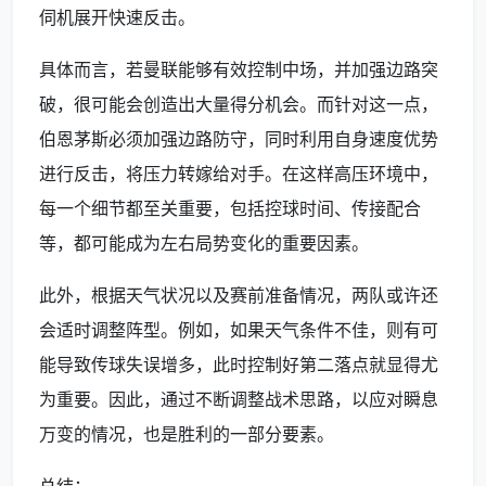
伺机展开快速反击。
具体而言，若曼联能够有效控制中场，并加强边路突
破，很可能会创造出大量得分机会。而针对这一点，
伯恩茅斯必须加强边路防守，同时利用自身速度优势
进行反击，将压力转嫁给对手。在这样高压环境中，
每一个细节都至关重要，包括控球时间、传接配合
等，都可能成为左右局势变化的重要因素。
此外，根据天气状况以及赛前准备情况，两队或许还
会适时调整阵型。例如，如果天气条件不佳，则有可
能导致传球失误增多，此时控制好第二落点就显得尤
为重要。因此，通过不断调整战术思路，以应对瞬息
万变的情况，也是胜利的一部分要素。