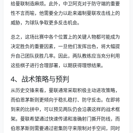
给曼联制造麻烦。此外，中卫阿克对于防守端的重要
性不言而喻，他需要全力以赴来遏制曼联攻击线上的
威胁，为球队争取更多反击机会。
总之，这场比赛中各个位置上的关键人物都可能成为
决定胜负的重要因素，一旦他们发挥出色，将大幅提
升自己团队获胜几率。因此，两队教练应当充分利用
这些棋子进行合理部署，以期获得理想结果。
4、战术策略与预判
从历史交锋来看，曼联通常采取积极主动进攻策略，
而伯恩茅斯则更倾向于稳扎稳打、防守反击。在即将
到来的比拼中，可以预见两队仍会沿袭这样的战术框
架。曼联希望通过快速传递和准确射门撕开防线，而
伯恩茅斯则需要通过密集防守来限制对手空间，同时