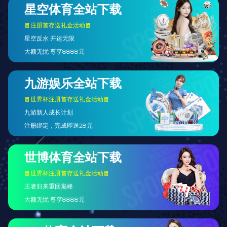
后果承担责任。
8. 法律适用
本协议适用中华人民共和国法律，争议将提交至平台所在地法院
依法处理。
9. 联系我们
如有任何疑问或建议，请联系邮箱：support@027syc.com。
荣誉与成就
J9集团 在多个国际赛事科技平台评比中脱颖而出，持续提升
安全性与观赛体验。