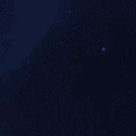
用户满意度大奖
九游j9官网入口 用户活跃度与续访率连续三年领先，综合评
分稳定保持高位。
J9集团 · 版本更新历史归档
我们记录每次进步，只为更稳定的赛事观看与数据服务。
2025 年
2025年6月12日 · v6.1.2