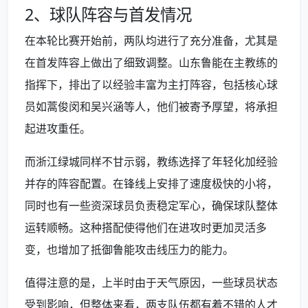
2、球队阵容与首发情况
在本轮比赛开始前，两队均进行了充分准备，尤其是
在首发阵容上做出了细致调整。山东鲁能在主教练的
指挥下，排出了以经验丰富为主打阵容，包括核心球
员如蒿俊闵和吴兴涵等人，他们被寄予厚望，将承担
起进攻重任。
而浙江绿城同样不甘示弱，教练选择了年轻化加经验
并存的阵容配置。在锋线上安排了速度极快的小将，
同时也有一些资深球员负责稳定军心，确保球队整体
运转顺畅。这种搭配使得他们在进攻时更加灵活多
变，也增加了抵御鲁能攻击线压力的能力。
值得注意的是，上半时由于天气原因，一些球员状态
受到影响，但整体来看，两支队伍都有着不错的人才