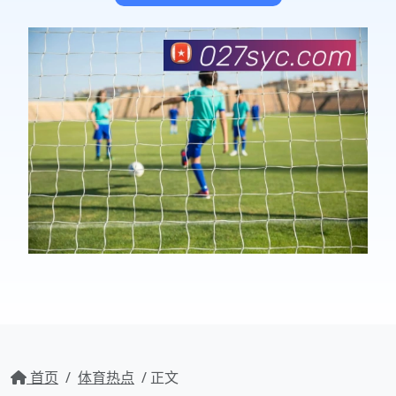
首页
/
体育热点
/ 正文