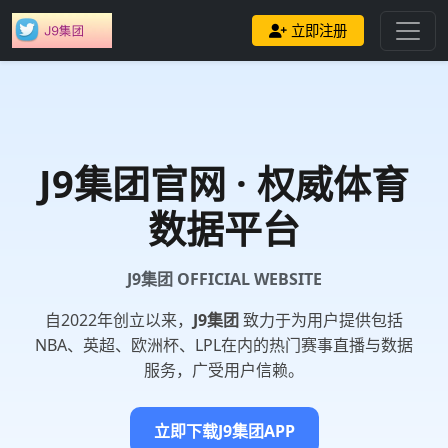
立即注册
J9集团
官网 · 权威体育
数据平台
J9集团 OFFICIAL WEBSITE
自2022年创立以来，
J9集团
致力于为用户提供包括
NBA、英超、欧洲杯、LPL在内的热门赛事直播与数据
服务，广受用户信赖。
立即下载J9集团APP