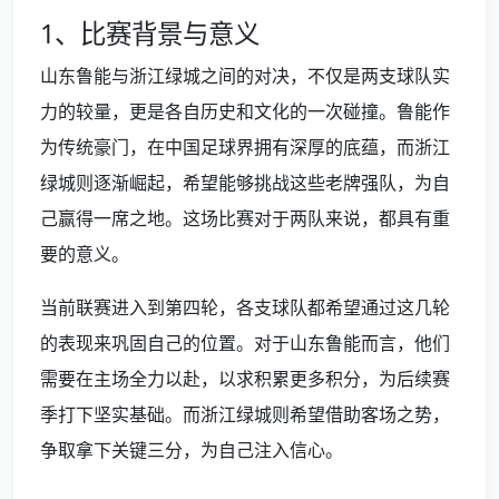
1、比赛背景与意义
山东鲁能与浙江绿城之间的对决，不仅是两支球队实
力的较量，更是各自历史和文化的一次碰撞。鲁能作
为传统豪门，在中国足球界拥有深厚的底蕴，而浙江
绿城则逐渐崛起，希望能够挑战这些老牌强队，为自
己赢得一席之地。这场比赛对于两队来说，都具有重
要的意义。
当前联赛进入到第四轮，各支球队都希望通过这几轮
的表现来巩固自己的位置。对于山东鲁能而言，他们
需要在主场全力以赴，以求积累更多积分，为后续赛
季打下坚实基础。而浙江绿城则希望借助客场之势，
争取拿下关键三分，为自己注入信心。