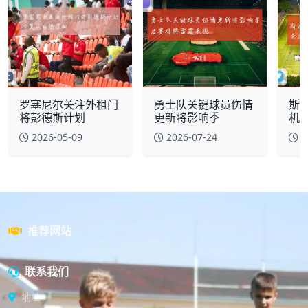
罗塞尼尔关注外租门
勇士队关键球员伤情
斯
将彭德斯计划
更新将影响季
机
2026-05-09
2026-07-24
2
推荐网站
联系我们
地址