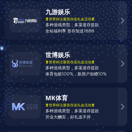
火箭队详细资料汇总及球队发展战略解析
2026-08-09
1 次浏览
火箭队论坛活跃板块与球迷互动活动盘点
2026-08-09
1 次浏览