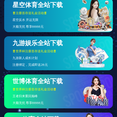
深圳羽毛球队的蜕变之路与深度解析羽毛球运动的未来
发展
2026-08-07
3 次浏览