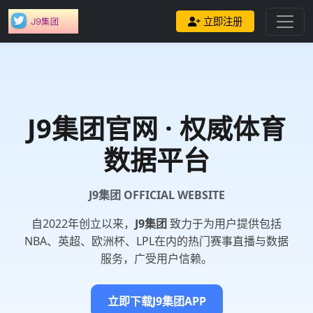
立即注册
J9集团
官网 · 权威体育
数据平台
J9集团 OFFICIAL WEBSITE
自2022年创立以来，
J9集团
致力于为用户提供包括
NBA、英超、欧洲杯、LPL在内的热门赛事直播与数据
服务，广受用户信赖。
立即下载J9集团APP