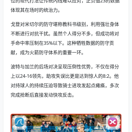
位的现代打法让传统内线难以应对，正负值23的数据
体现其在场时的统治力。
戈登对米切尔的防守堪称教科书级别，利用强壮身体
不断进行对抗干扰。虽然个人得分不多，但成功将对
手命中率压制在35%以下。这种牺牲数据的防守贡
献，成为火箭防守体系的重要一环。
波特与加兰的后场对决呈现压倒性优势，不仅在得分
上以24-16领先，助攻失误比更是达到惊人的8:2。他
对持球人的持续压迫导致骑士进攻发起点瘫痪，多次
完成抢断后直接发动快攻反击。