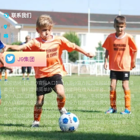
联系我们
地址
support@027syc.com
J9集团
欢迎访问【九游j9官网入口】【九游j9官方网页版网站在线入口登录
首页】，我们提供简单的：九游j9官网在线入口平台、网页版、登
录、入口、注册、app、下载、链接、网址、手机版网站、访问九游
j9入口官网的全站服务，这是一个全方位提供游戏服务的在线平台。
在九游j9官方网站在线入口登录首页，您能轻松访问到各种精彩的游
戏、活动以及自定义的玩家社区。我们的平台旨在为广大游戏爱好者
提供最流畅的体验。在这里，您可以找到最新的游戏资讯和攻略，与
朋友们一起分享游戏乐趣，尽情享受每一个游戏时光。