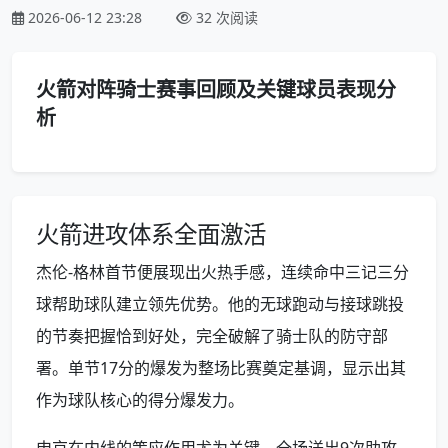
2026-06-12 23:28
32 次阅读
火箭对阵骑士赛事回顾及关键球员表现分
析
火箭进攻体系全面激活
杰伦-格林首节便展现出火热手感，连续命中三记三分
球帮助球队建立领先优势。他的无球跑动与接球跳投
的节奏把握恰到好处，完全破解了骑士队的防守部
署。单节17分的爆发为整场比赛奠定基调，显示出其
作为球队核心的得分爆发力。
申京在内线的策应作用尤为关键，全场送出9次助攻