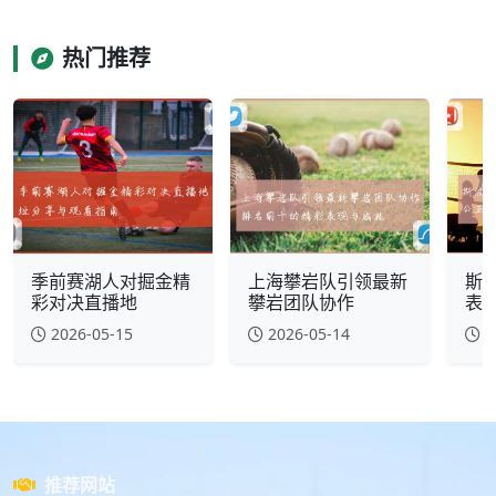
热门推荐
季前赛湖人对掘金精
上海攀岩队引领最新
斯
彩对决直播地
攀岩团队协作
表
2026-05-15
2026-05-14
2
推荐网站