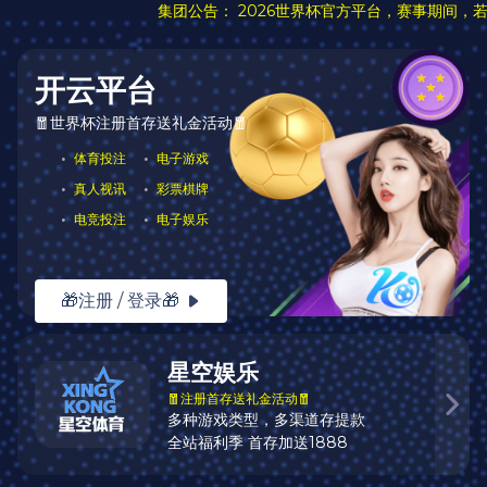
立即注册
J9集团
官网 · 权威体育
数据平台
J9集团 OFFICIAL WEBSITE
自2022年创立以来，
J9集团
致力于为用户提供包括
NBA、英超、欧洲杯、LPL在内的热门赛事直播与数据
服务，广受用户信赖。
立即下载J9集团APP