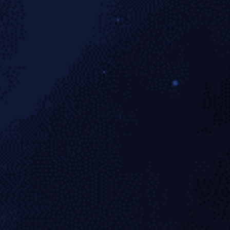
安全流程层级