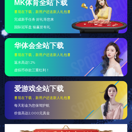
智能引擎实时数据快照
利用J9集团构建的智能分析系统，实时捕捉各项运行数据，
提升平台的响应效率与数据稳定性。
响应速度
0.18s
平均页面加载
AI推荐准确率
92.6%