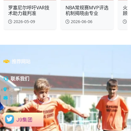
罗塞尼尔呼吁VAR技
NBA常规赛MVP评选
火
术助力裁判准
机制揭晓由专业
顾
2026-05-09
2026-06-06
2
推荐网站
联系我们
地址
support@027syc.com