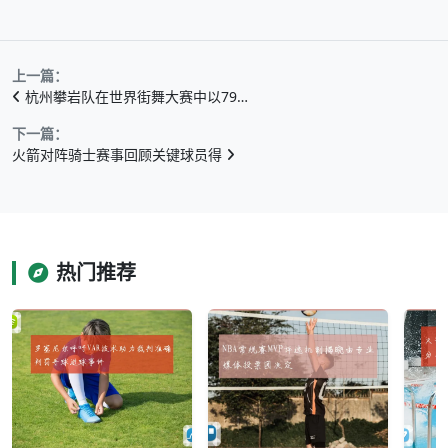
上一篇：
杭州攀岩队在世界街舞大赛中以79…
下一篇：
火箭对阵骑士赛事回顾关键球员得
热门推荐