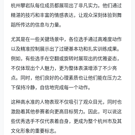
杭州攀岩队每位成员都展现出了非凡实力。他们通过
精湛的技巧和丰富的情感表达，让观众深刻体验到舞
蹈所传达的信息与力量。
尤其是在一些关键场景中，各位选手通过高难度动作
以及精准控制展示出了过硬基本功和扎实训练成果。
例如，有些选手在空翻或旋转时展现出的优雅姿态，
不仅体现出个人魅力，更为整体表演增添了不少亮
点。同时，他们良好的心理素质也让他们能在压力之
下保持冷静，自信地完成每一个动作。
这种高水准的人物表现不仅吸引了观众目光，同时也
激励着其他参赛者向更高目标努力。因此，可以说这
些优秀选手不仅代表着自身，更成为整个杭州市及其
文化形象的重要标志。