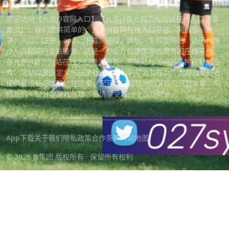
J9集团
欢迎访问【九游j9官网入口】【九游j9官方网页版网站在线入口登录
首页】，我们提供简单的：九游j9官网在线入口平台、网页版、登
录、入口、注册、app、下载、链接、网址、手机版网站、访问九游
j9入口官网的全站服务，这是一个全方位提供游戏服务的在线平台。
在九游j9官方网站在线入口登录首页，您能轻松访问到各种精彩的游
戏、活动以及自定义的玩家社区。我们的平台旨在为广大游戏爱好者
提供最流畅的体验。在这里，您可以找到最新的游戏资讯和攻略，与
朋友们一起分享游戏乐趣，尽情享受每一个游戏时光。
App下载
关于我们
隐私政策
合作条款
网站地图
© 2026 J9集团 版权所有 · 保留所有权利