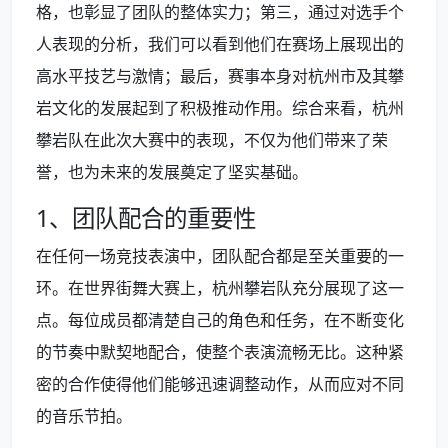
格，也彰显了团队的整体实力；第三，通过对选手个
人表现的分析，我们可以看到他们在赛场上展现出的
高水平技艺与激情；最后，赛事本身对杭州市及其攀
岩文化的发展起到了积极推动作用。综合来看，杭州
攀岩队在此次大赛中的表现，不仅为他们带来了荣
誉，也为未来的发展奠定了坚实基础。
1、团队配合的重要性
在任何一场竞技表演中，团队配合都是至关重要的一
环。在世界街舞大赛上，杭州攀岩队充分展现了这一
点。每位成员都清楚自己的角色和任务，在不断变化
的节奏中默契地配合，使整个表演流畅无比。这种紧
密的合作使得他们能够迅速调整动作，从而应对不同
的音乐节拍。