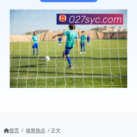
首页
/
体育热点
/ 正文