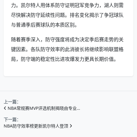
力。凯尔特人用体系防守证明冠军竞争力，湖人则需
尽快解决防守延续性问题。排名变化揭示了争冠球队
与普通季后赛球队的本质区别。
随着赛季深入，防守强度将成为决定季后赛走势的关
键因素。各队防守效率的此消彼长将继续影响联盟格
局，防守端的稳定性比进攻爆发力更具长期价值。
上一篇：
NBA常规赛MVP评选机制揭晓由专业…
下一篇：
NBA防守效率榜更新凯尔特人登顶