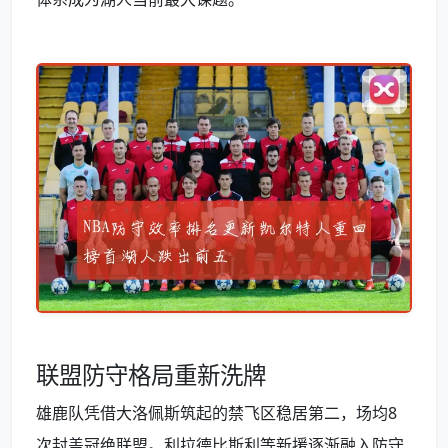
联盟防守格局重新洗牌
雄鹿队凭借大洛佩斯筑起的禁飞区稳居第二，场均8
次封盖冠绝联盟。利拉德比斯利等新援逐渐融入防守