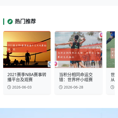
热门推荐
2021赛季NBA赛事转
当积分相同命运交
世
播平台及观赛
错：世界杯小组赛
从
2026-06-03
2026-06-28
2