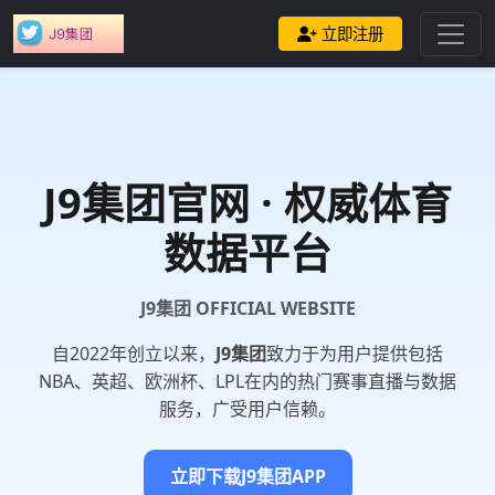
立即注册
J9集团
官网 · 权威体育
数据平台
J9集团 OFFICIAL WEBSITE
自2022年创立以来，
J9集团
致力于为用户提供包括
NBA、英超、欧洲杯、LPL在内的热门赛事直播与数据
服务，广受用户信赖。
立即下载J9集团APP