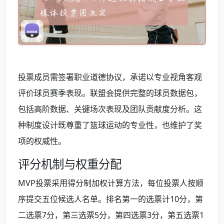
投票成员需签署职业道德协议，承诺以专业视角客观
评价球员赛季表现。联盟会提供完整的球员数据包，
包括高阶数据、关键场次表现及团队贡献度分析。这
种制度设计既尊重了篮球运动的专业性，也维护了奖
项的权威性。
评分机制与权重分配
MVP投票采用得分制加权计算方法，每位投票人按顺
序提交五位候选人名单。排名第一的选票计10分，第
二选票7分，第三选票5分，第四选票3分，第五选票1