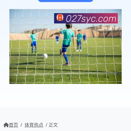
首页
/
体育热点
/ 正文