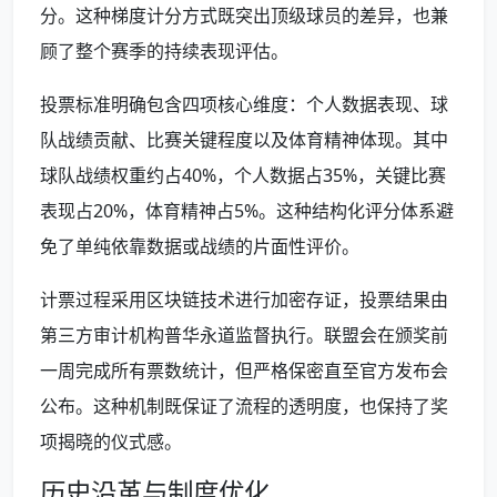
分。这种梯度计分方式既突出顶级球员的差异，也兼
顾了整个赛季的持续表现评估。
投票标准明确包含四项核心维度：个人数据表现、球
队战绩贡献、比赛关键程度以及体育精神体现。其中
球队战绩权重约占40%，个人数据占35%，关键比赛
表现占20%，体育精神占5%。这种结构化评分体系避
免了单纯依靠数据或战绩的片面性评价。
计票过程采用区块链技术进行加密存证，投票结果由
第三方审计机构普华永道监督执行。联盟会在颁奖前
一周完成所有票数统计，但严格保密直至官方发布会
公布。这种机制既保证了流程的透明度，也保持了奖
项揭晓的仪式感。
历史沿革与制度优化