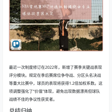
最近一次制度修订在2022年，新增了赛季关键战表现
评分模块。规定在季后赛席位争夺战、分区头名决战
等重大比赛中，球员的表现将获得1.2倍加权系数。这
项调整强化了“价值”体现，避免出现数据漂亮但球队
战绩不佳的争议性获奖者。
总结归纳