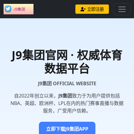
立即注册
J9集团
官网 · 权威体育
数据平台
J9集团 OFFICIAL WEBSITE
自2022年创立以来，
J9集团
致力于为用户提供包括
NBA、英超、欧洲杯、LPL在内的热门赛事直播与数据
服务，广受用户信赖。
立即下载J9集团APP