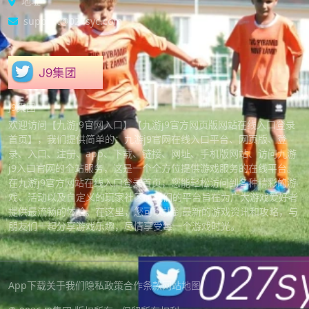
地址
support@027syc.com
J9集团
欢迎访问【九游j9官网入口】【九游j9官方网页版网站在线入口登录
首页】，我们提供简单的：九游j9官网在线入口平台、网页版、登
录、入口、注册、app、下载、链接、网址、手机版网站、访问九游
j9入口官网的全站服务，这是一个全方位提供游戏服务的在线平台。
在九游j9官方网站在线入口登录首页，您能轻松访问到各种精彩的游
戏、活动以及自定义的玩家社区。我们的平台旨在为广大游戏爱好者
提供最流畅的体验。在这里，您可以找到最新的游戏资讯和攻略，与
朋友们一起分享游戏乐趣，尽情享受每一个游戏时光。
App下载
关于我们
隐私政策
合作条款
网站地图