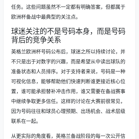
任务。这些问题虽然不一定都有明确答案，但都属于
欧洲杯备战中最典型的关注点。
球迷关注的不是号码本身，而是号码
背后的竞争关系
英格兰欧洲杯号码公布后，球迷之所以持续讨论，并
不只是出于对数字的兴趣，而是希望从中读出球队的
准备状态和人员排序。对于支持者来说，号码是一种
可视化信息，能够帮助他们快速判断谁更接近核心位
置，谁可能承担替补冲击作用，谁又需要在备战赛事
中继续争取更多信任。这样的讨论在大赛前很常见，
因为号码往往和球员心理预期、出场机会、战术层级
联系在一起。
从更实际的角度看，英格兰备战阶段的每一次公开信