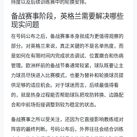
持度以及后续训练赛中的轮换安排。
备战赛事阶段，英格兰需要解决哪些
现实问题
在号码公布之后，备战赛事本身就成为更值得观察的
部分。对英格兰来说，真正关键的不是名单热度，而
是如何在有限时间内完成状态调试、位置磨合和伤病
管理。欧洲杯前的备战节奏通常较紧，球队既要让主
力球员尽快进入比赛模式，也要为替补和轮换球员提
供足够的适应机会。对于球迷而言，后续最值得看
的，就是热身过程能否帮助球队把攻防转换、边路配
合和中前场衔接调整到较为稳定的状态。
备战赛事之所以受关注，还因为它直接影响教练组对
阵容的最终判断。号码公布后，外界往往会结合训练