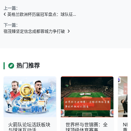
上一篇：
英格兰欧洲杯历届冠军盘点：球队征…
下一篇：
宿茂臻坚定信念成都蓉城力争打破
热门推荐
火箭队论坛活跃板块
世界杯与世锦赛：全
NB
与球迷互动活
球顶级体育赛事
重