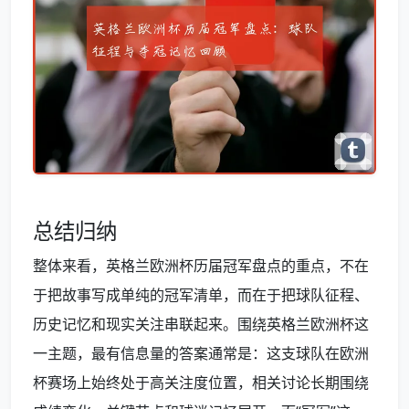
总结归纳
整体来看，英格兰欧洲杯历届冠军盘点的重点，不在
于把故事写成单纯的冠军清单，而在于把球队征程、
历史记忆和现实关注串联起来。围绕英格兰欧洲杯这
一主题，最有信息量的答案通常是：这支球队在欧洲
杯赛场上始终处于高关注度位置，相关讨论长期围绕