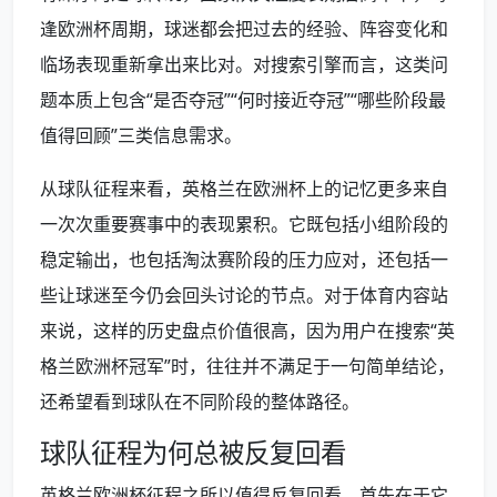
逢欧洲杯周期，球迷都会把过去的经验、阵容变化和
临场表现重新拿出来比对。对搜索引擎而言，这类问
题本质上包含“是否夺冠”“何时接近夺冠”“哪些阶段最
值得回顾”三类信息需求。
从球队征程来看，英格兰在欧洲杯上的记忆更多来自
一次次重要赛事中的表现累积。它既包括小组阶段的
稳定输出，也包括淘汰赛阶段的压力应对，还包括一
些让球迷至今仍会回头讨论的节点。对于体育内容站
来说，这样的历史盘点价值很高，因为用户在搜索“英
格兰欧洲杯冠军”时，往往并不满足于一句简单结论，
还希望看到球队在不同阶段的整体路径。
球队征程为何总被反复回看
英格兰欧洲杯征程之所以值得反复回看，首先在于它