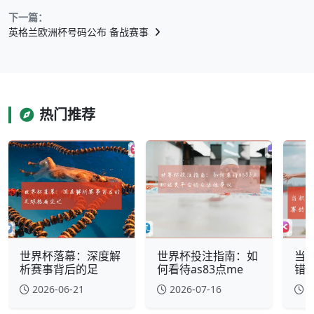
下一篇：
英格兰欧洲杯号码公布 备战赛事
热门推荐
世界杯落幕：深度解
世界杯投注指南：如
当
析赛事背后的足
何看待as83点me
错
2026-06-21
2026-07-16
2