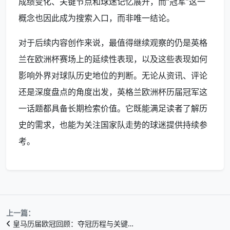
成绩变化、关键节点和球迷记忆展开，而“冠军”这一
概念也因此成为搜索入口，而非唯一结论。
对于后续内容创作来说，最值得继续观察的仍是英格
兰在欧洲杯赛场上的延续性表现，以及这些表现如何
影响外界对球队历史地位的判断。无论从资讯、评论
还是深度盘点的角度出发，英格兰欧洲杯历届冠军这
一话题都具备长期检索价值。它既能满足读者了解历
史的需求，也能为关注国家队走势的球迷提供持续参
考。
上一篇：
皇马历届欧冠回顾：夺冠历程与关键…