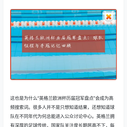
这也是为什么“英格兰欧洲杯历届冠军盘点”会成为高
频搜索词。很多人并不是只想知道结果，还想知道球
队在不同年代为何总能进入公众讨论中心。英格兰拥
有深厚的足球传统，国家队关注度长期居高不下，每