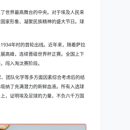
在了世界最高舞台的中央。对于埃及人民来
示国家形象、凝聚民族精神的盛大节日。球
1934年时的首轮出线。近年来，随着萨拉
发展高峰，连续晋级世界杯正赛。全国上下
线，闯入淘汰赛阶段。
求、团队化学等多方面因素综合考虑后的结
也吸纳了充满潜力的新鲜血液。所有入选球
台上，证明埃及足球的力量，不负六千万国