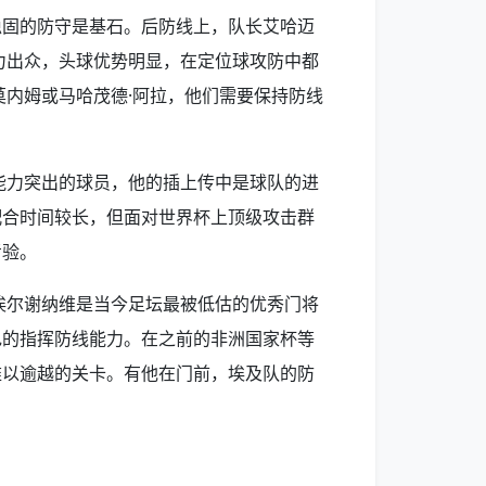
稳固的防守是基石。后防线上，队长艾哈迈
力出众，头球优势明显，在定位球攻防中都
莫内姆或马哈茂德·阿拉，他们需要保持防线
能力突出的球员，他的插上传中是球队的进
配合时间较长，但面对世界杯上顶级攻击群
考验。
埃尔谢纳维是当今足坛最被低估的优秀门将
色的指挥防线能力。在之前的非洲国家杯等
难以逾越的关卡。有他在门前，埃及队的防