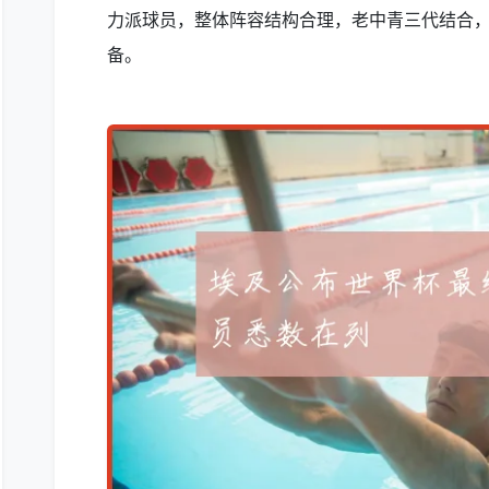
力派球员，整体阵容结构合理，老中青三代结合
备。