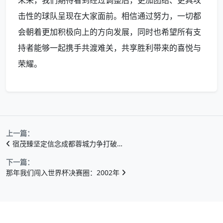
未来，我们期待看到经过调整后，更加团结、更具攻
击性的球队呈现在大家面前。相信通过努力，一切都
会朝着更加积极向上的方向发展，同时也希望所有支
持者能够一起携手共渡难关，共享胜利带来的喜悦与
荣耀。
上一篇：
宿茂臻坚定信念成都蓉城力争打破…
下一篇：
那年我们闯入世界杯决赛圈：2002年