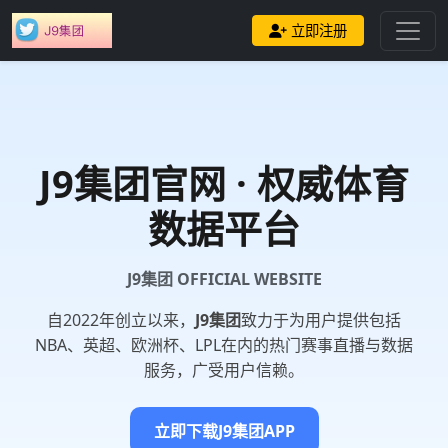
立即注册
J9集团
官网 · 权威体育
数据平台
J9集团 OFFICIAL WEBSITE
自2022年创立以来，
J9集团
致力于为用户提供包括
NBA、英超、欧洲杯、LPL在内的热门赛事直播与数据
服务，广受用户信赖。
立即下载J9集团APP