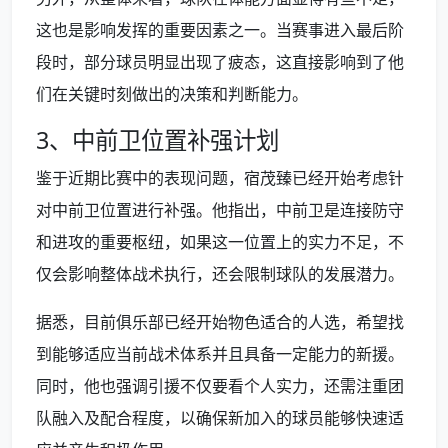
这也是影响发挥的重要因素之一。当赛事进入最后阶
段时，部分球员明显出现了疲态，这直接影响到了他
们在关键时刻做出的决策和判断能力。
3、中前卫位置补强计划
鉴于近期比赛中的表现问题，宿茂臻已经开始考虑针
对中前卫位置进行补强。他指出，中前卫是连接防守
和进攻的重要枢纽，如果这一位置上的实力不足，不
仅会影响整体战术执行，还会限制球队的发展潜力。
据悉，目前俱乐部已经开始物色适合的人选，希望找
到能够适应当前战术体系并且具备一定能力的新援。
同时，他也强调引援不仅要看个人实力，还需注重团
队融入及配合程度，以确保新加入的球员能够快速适