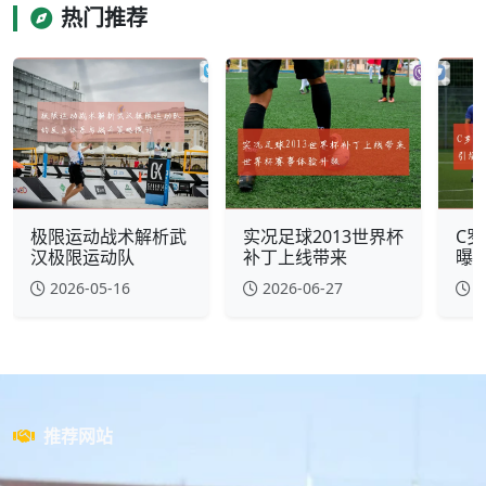
热门推荐
极限运动战术解析武
实况足球2013世界杯
C
汉极限运动队
补丁上线带来
曝
2026-05-16
2026-06-27
2
推荐网站