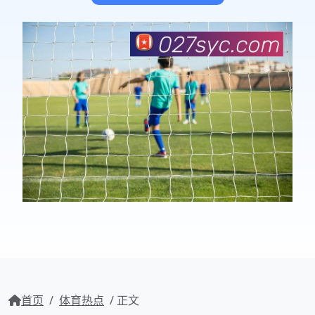
首页
/
体育热点
/ 正文