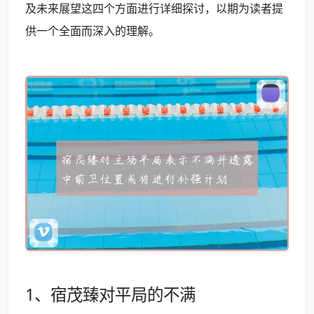
及未来展望这四个方面进行详细探讨，以期为读者提
供一个全面而深入的理解。
1、宿茂臻对平局的不满