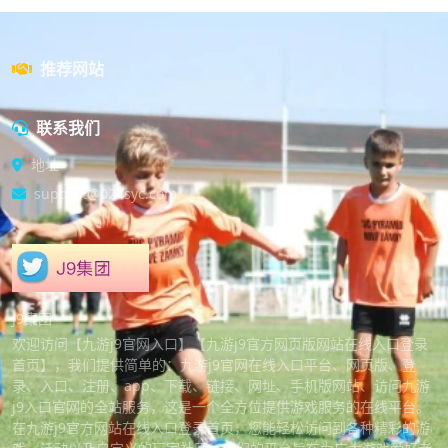
推荐网站
联系我们
地址
support@027syc.com
J9集团
欢迎访问【九游j9官网入口】【九游j9官方网页版网站在线入口登录
首页】，我们提供简单的：九游j9官网在线入口平台、网页版、登
录、入口、注册、app、下载、链接、网址、手机版网站、访问九游
j9入口官网的全站服务，这是一个全方位提供游戏服务的在线平台。
在九游j9官方网站在线入口登录首页，您能轻松访问到各种精彩的游