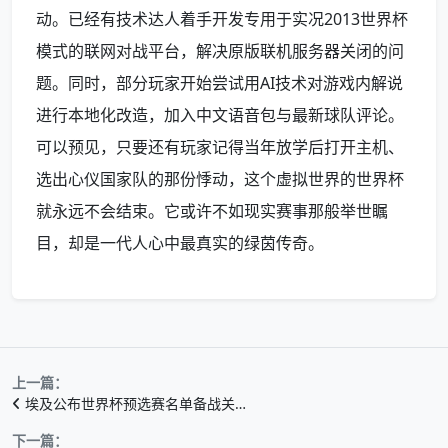
动。已经有技术达人着手开发专用于实况2013世界杯
模式的联网对战平台，解决原版联机服务器关闭的问
题。同时，部分玩家开始尝试用AI技术对游戏内解说
进行本地化改造，加入中文语音包与最新球队评论。
可以预见，只要还有玩家记得当年放学后打开主机、
选出心仪国家队的那份悸动，这个虚拟世界的世界杯
就永远不会结束。它或许不如现实赛事那般举世瞩
目，却是一代人心中最真实的绿茵传奇。
上一篇：
埃及公布世界杯预选赛名单备战关…
下一篇：