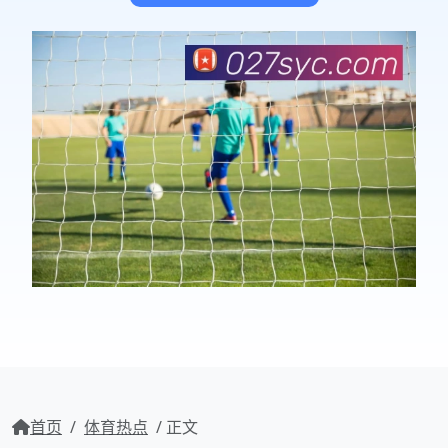
首页
/
体育热点
/ 正文