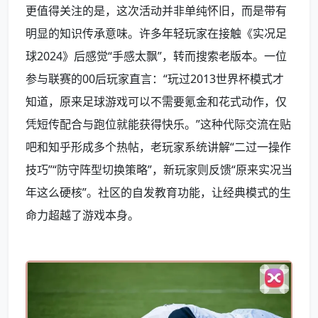
更值得关注的是，这次活动并非单纯怀旧，而是带有
明显的知识传承意味。许多年轻玩家在接触《实况足
球2024》后感觉“手感太飘”，转而搜索老版本。一位
参与联赛的00后玩家直言：“玩过2013世界杯模式才
知道，原来足球游戏可以不需要氪金和花式动作，仅
凭短传配合与跑位就能获得快乐。”这种代际交流在贴
吧和知乎形成多个热帖，老玩家系统讲解“二过一操作
技巧”“防守阵型切换策略”，新玩家则反馈“原来实况当
年这么硬核”。社区的自发教育功能，让经典模式的生
命力超越了游戏本身。