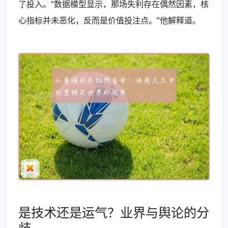
了投入。“数据模型显示，那场失利存在偶然因素，核
心指标并未恶化，反而是价值投注点。”他解释道。
是技术还是运气？业界与舆论的分
歧