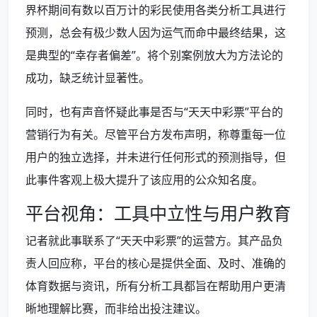
界杯期间有数以百万计的彩民使用各类分析工具进行
预测，总会有极少数人因为运气而命中最终结果，这
是典型的“幸存者偏差”。将个别案例放大为方法论的
成功，缺乏统计显著性。
同时，也有声音怀疑此事是否与“天天中彩票”平台的
营销行为有关。尽管平台方发布声明，称尊重每一位
用户的独立选择，并未进行任何形式的预测指导，但
此事件客观上极大提升了该应用的公众知名度。
平台视角：工具中立性与用户教育
记者就此事联系了“天天中彩票”的运营方。其产品负
责人回应称，平台的核心是提供全面、及时、准确的
体育数据与资讯，所有分析工具都旨在帮助用户更清
晰地理解比赛，而非给出投注建议。