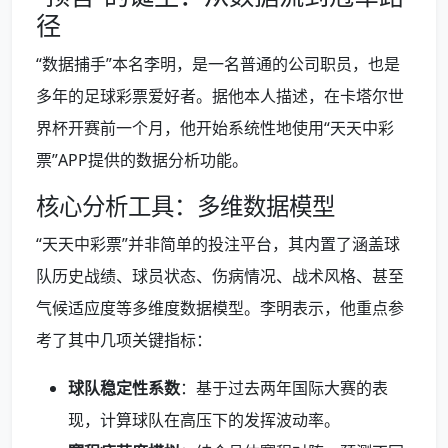
径
“数据捕手”本名李明，是一名普通的公司职员，也是
多年的足球彩票爱好者。据他本人描述，在卡塔尔世
界杯开赛前一个月，他开始系统性地使用“天天中彩
票”APP提供的数据分析功能。
核心分析工具：多维数据模型
“天天中彩票”并非简单的投注平台，其内置了涵盖球
队历史战绩、球员状态、伤病情况、战术风格、甚至
气候适应度等多维度数据模型。李明表示，他重点参
考了其中几项关键指标：
球队稳定性系数
：基于过去两年国际大赛的表
现，计算球队在高压下的发挥波动率。