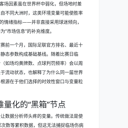
主客场因素虽在世界杯中弱化，但场地时差
来自不同大洲时，这类环境变量可能使胜率
体的情绪指标——并非直接采用球迷倾向，
为“市场信息”的补充维度。
在赛前一个月，国际足联官方排名、最近十
等静态参数构成基础基线。随着比赛日临
计（如场均黄牌数、点球判罚频率）会以周
处于流动状态，也解释了为什么同一届世界
—根源在于他们选择的时效性窗口与变量粒
量化的“黑箱”节点
最让数据分析师头疼的变量。传统做法是使
球次数等累积数据，但这无法捕捉临场伤病