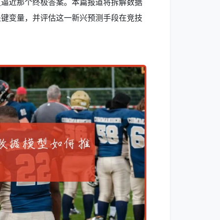
更逼近那个终极答案。本篇报道将拆解数据
关键变量，并评估这一新兴预测手段在竞技