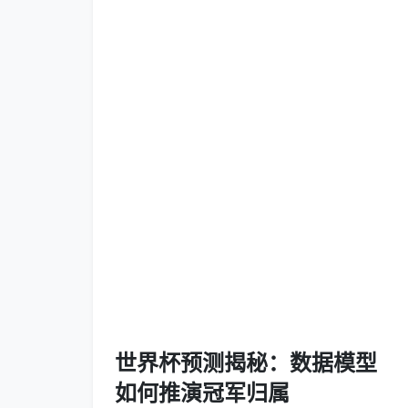
世界杯预测揭秘：数据模型
如何推演冠军归属