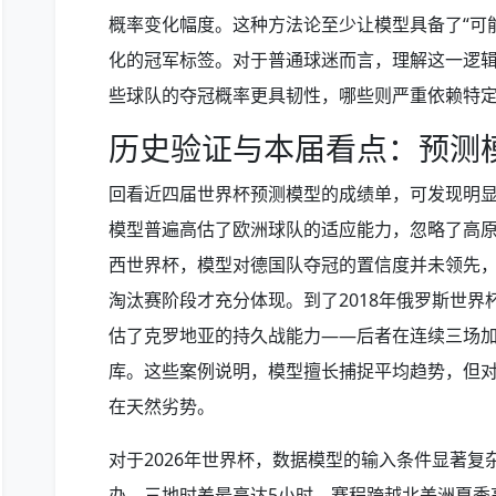
概率变化幅度。这种方法论至少让模型具备了“可
化的冠军标签。对于普通球迷而言，理解这一逻
些球队的夺冠概率更具韧性，哪些则严重依赖特
历史验证与本届看点：预测
回看近四届世界杯预测模型的成绩单，可发现明显
模型普遍高估了欧洲球队的适应能力，忽略了高原
西世界杯，模型对德国队夺冠的置信度并未领先
淘汰赛阶段才充分体现。到了2018年俄罗斯世
估了克罗地亚的持久战能力——后者在连续三场
库。这些案例说明，模型擅长捕捉平均趋势，但
在天然劣势。
对于2026年世界杯，数据模型的输入条件显著
办，三地时差最高达5小时，赛程跨越北美洲夏季