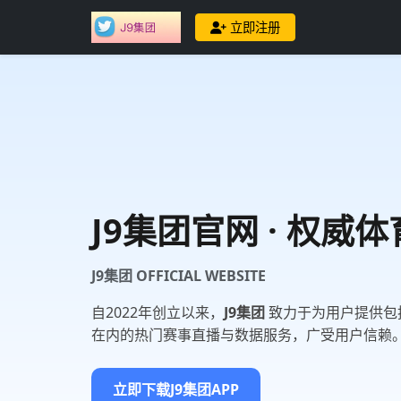
立即注册
J9集团
官网 · 权威
J9集团 OFFICIAL WEBSITE
自2022年创立以来，
J9集团
致力于为用户提供包括
在内的热门赛事直播与数据服务，广受用户信赖
立即下载J9集团APP