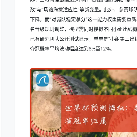
数”与“场馆海拔适应性”等新变量。此外，参赛球
下降，而“对弱队稳定拿分”这一能力权重需要重
名晋级规则调整，模型需同时模拟不同小组出线
已有研究团队公开测试显示，单单是“小组第三出线
夺冠概率平均波动幅度达到8%至12%。