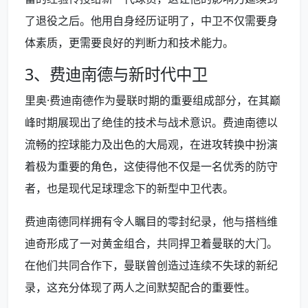
了退役之后。他用自身经历证明了，中卫不仅需要身
体素质，更需要良好的判断力和技术能力。
3、费迪南德与新时代中卫
里奥·费迪南德作为曼联时期的重要组成部分，在其巅
峰时期展现出了绝佳的技术与战术意识。费迪南德以
流畅的控球能力及出色的大局观，在进攻转换中扮演
着极为重要的角色，这使得他不仅是一名优秀的防守
者，也是现代足球理念下的新型中卫代表。
费迪南德同样拥有令人瞩目的零封纪录，他与搭档维
迪奇形成了一对黄金组合，共同捍卫着曼联的大门。
在他们共同合作下，曼联曾创造过连续不失球的新纪
录，这充分体现了两人之间默契配合的重要性。