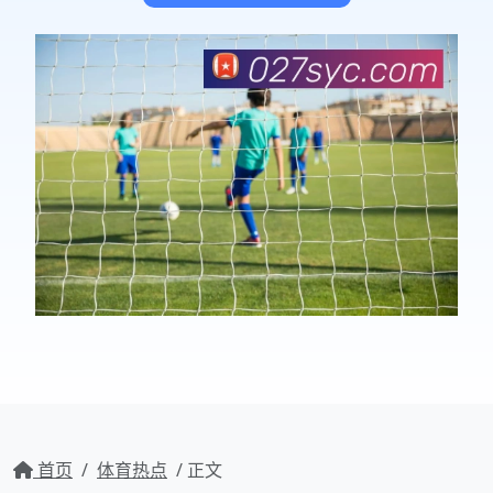
首页
/
体育热点
/ 正文