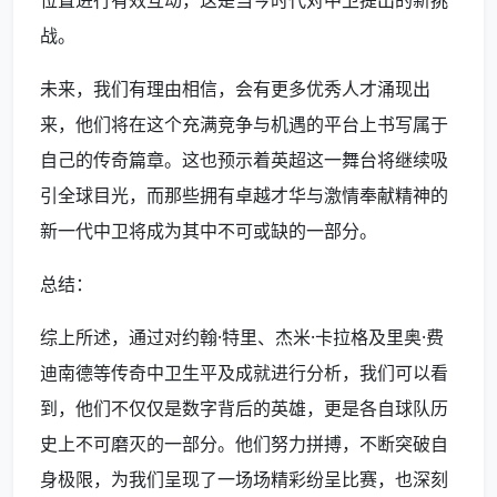
战。
未来，我们有理由相信，会有更多优秀人才涌现出
来，他们将在这个充满竞争与机遇的平台上书写属于
自己的传奇篇章。这也预示着英超这一舞台将继续吸
引全球目光，而那些拥有卓越才华与激情奉献精神的
新一代中卫将成为其中不可或缺的一部分。
总结：
综上所述，通过对约翰·特里、杰米·卡拉格及里奥·费
迪南德等传奇中卫生平及成就进行分析，我们可以看
到，他们不仅仅是数字背后的英雄，更是各自球队历
史上不可磨灭的一部分。他们努力拼搏，不断突破自
身极限，为我们呈现了一场场精彩纷呈比赛，也深刻