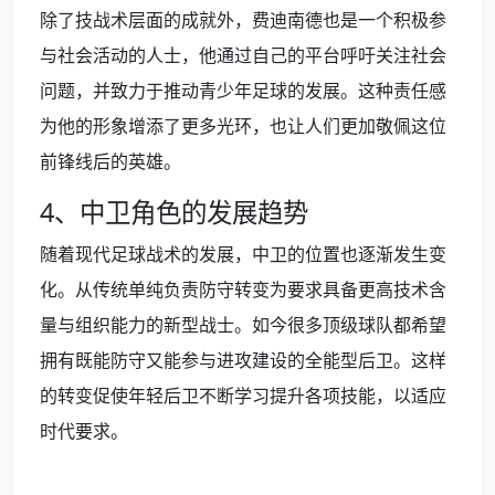
除了技战术层面的成就外，费迪南德也是一个积极参
与社会活动的人士，他通过自己的平台呼吁关注社会
问题，并致力于推动青少年足球的发展。这种责任感
为他的形象增添了更多光环，也让人们更加敬佩这位
前锋线后的英雄。
4、中卫角色的发展趋势
随着现代足球战术的发展，中卫的位置也逐渐发生变
化。从传统单纯负责防守转变为要求具备更高技术含
量与组织能力的新型战士。如今很多顶级球队都希望
拥有既能防守又能参与进攻建设的全能型后卫。这样
的转变促使年轻后卫不断学习提升各项技能，以适应
时代要求。