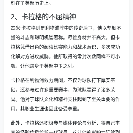
刻在了英超历史上。
2、卡拉格的不屈精神
杰米·卡拉格则是利物浦阵中的传奇后卫，他以坚韧不
拔的斗志和聪明机智著称。尽管身材并不高大，但卡
拉格凭借出色的阅读比赛能力和战术意识，多次成功
化解对方进攻威胁。他所取得的零封次数同样不可小
觑，让他跻身于英超中卫之列。
卡拉格在利物浦效力期间，不仅为球队打下厚实基
础，还参与过许多重要赛事，为球队赢得了诸多荣
誉。他对于球队文化和精神支柱起到了至关重要的作
用，其职业生涯也因此备受尊重。
此外，卡拉格还积极参与媒体评论与分析，将自己丰
富的经验传授给新一代球员，这让他的影响力延续到