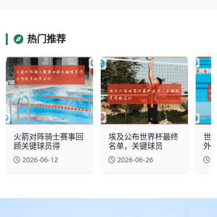
热门推荐
火箭对阵骑士赛事回
埃及公布世界杯最终
世
顾关键球员得
名单，关键球员
外
2026-06-12
2026-06-26
2