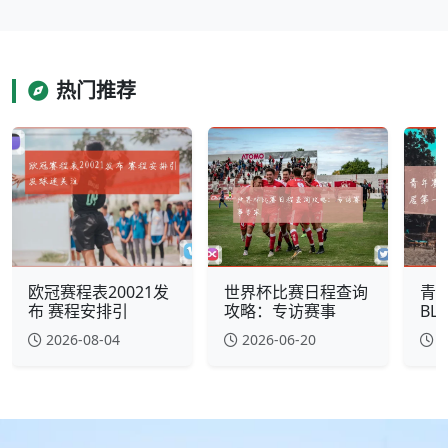
热门推荐
欧冠赛程表20021发
世界杯比赛日程查询
青
布 赛程安排引
攻略：专访赛事
BL
2026-08-04
2026-06-20
2