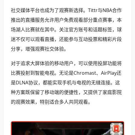
社交媒体平台也成为了观赛新选择。Tittr与NBA合作
推出的直播服务允许用户免费观看部分重点赛事，本
场湖人比赛就在其中。关注官方账号和话题标签，球
迷不仅可以观看直播，还能参与互动投票和精彩片段
分享，增强观赛社交体验。
对于追求大屏体验的移动用户，可以使用投屏功能将
比赛投射到智能电视。无论是Chromast、AirPlay还
是DLNA协议，都能实现手机与电视的无缝连接。这
种方案既保留了移动端的便捷性，又提供了家庭影院
的观赛效果，特别适合多人共同观看。