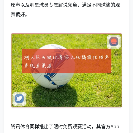
原声以及明星球员专属解说频道，满足不同球迷的观
赛偏好。
腾讯体育同样推出了限时免费观赛活动，其官方App