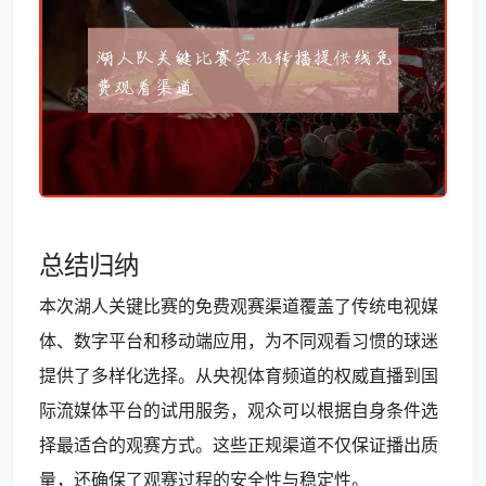
总结归纳
本次湖人关键比赛的免费观赛渠道覆盖了传统电视媒
体、数字平台和移动端应用，为不同观看习惯的球迷
提供了多样化选择。从央视体育频道的权威直播到国
际流媒体平台的试用服务，观众可以根据自身条件选
择最适合的观赛方式。这些正规渠道不仅保证播出质
量，还确保了观赛过程的安全性与稳定性。