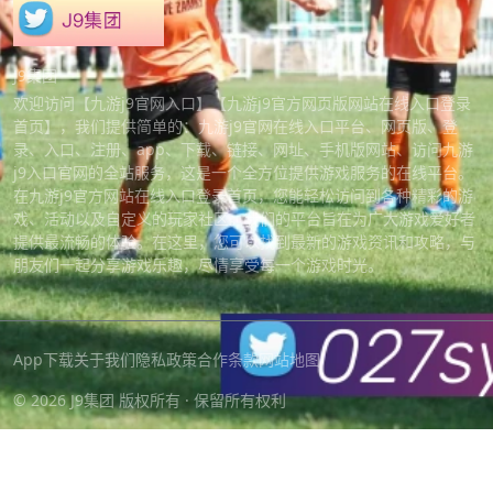
J9集团
欢迎访问【九游j9官网入口】【九游j9官方网页版网站在线入口登录
首页】，我们提供简单的：九游j9官网在线入口平台、网页版、登
录、入口、注册、app、下载、链接、网址、手机版网站、访问九游
j9入口官网的全站服务，这是一个全方位提供游戏服务的在线平台。
在九游j9官方网站在线入口登录首页，您能轻松访问到各种精彩的游
戏、活动以及自定义的玩家社区。我们的平台旨在为广大游戏爱好者
提供最流畅的体验。在这里，您可以找到最新的游戏资讯和攻略，与
朋友们一起分享游戏乐趣，尽情享受每一个游戏时光。
App下载
关于我们
隐私政策
合作条款
网站地图
© 2026 J9集团 版权所有 · 保留所有权利